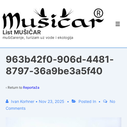
↓
Skip
to
Main
Content
Men
List MUŠIČAR
mušičarenje, turizam uz vode i ekologija
963b42f0-906d-4481-
8797-36a9be3a5f40
‹ Return to
Reportaža
Ivan Korhner
•
Nov 23, 2025
Posted In
No
Comments