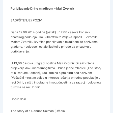
Poribljavanje Drine mladicom – Mali Zvornik
SAOPŠTENJE i POZIV
Dana 19.09.2014.godine (petak) u 12,00 časova korisnik
ribarskog područja Eko-Ribarstvo iz Valjeva ispod HE Zvornik u
Malom Zvorniku izvršiće poribljavanje mladicom, te pozivamo
građane, ribolovce i ostale ljubitelje prirode da prisustvuju
poribljavanju.
U 13,00 časova u zgradi opštine Mali Zvornik biće izvršena
projekcija dokumentarnog filma – Prica jedne mladice (The Story
of a Danube Salmon), kao i tribina o projektu pod nazivom
“Veštački mrest mladice u interesu jačanja prirodne populacije u
reci Drini, zaštiti ihtiofaune i mogućnostima za razvoj ribolovnog
turizma na reci Drini”.
Dobro došli!
The Story of a Danube Salmon (Official