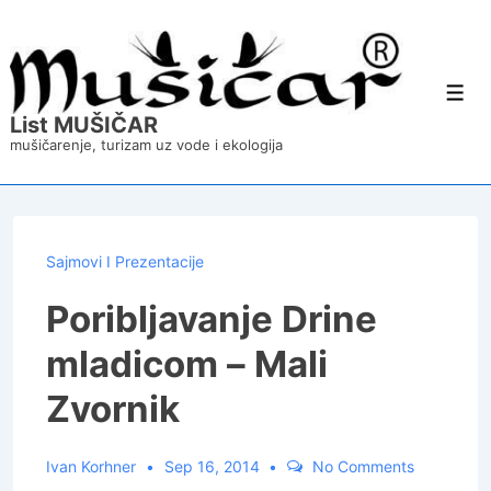
↓
Skip
to
Main
Content
Men
List MUŠIČAR
mušičarenje, turizam uz vode i ekologija
Sajmovi I Prezentacije
Poribljavanje Drine
mladicom – Mali
Zvornik
Ivan Korhner
Sep 16, 2014
No Comments