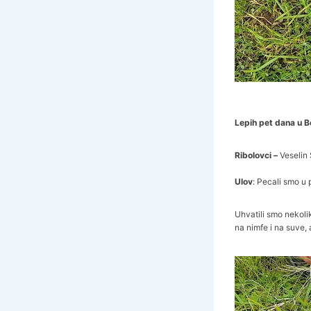
Lepih pet dana u B
Ribolovci –
Veselin
Ulov
: Pecali smo u 
Uhvatili smo nekolik
na nimfe i na suve, 