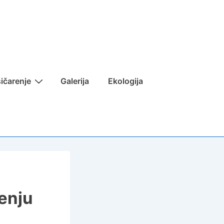
ičarenje
Galerija
Ekologija
enju