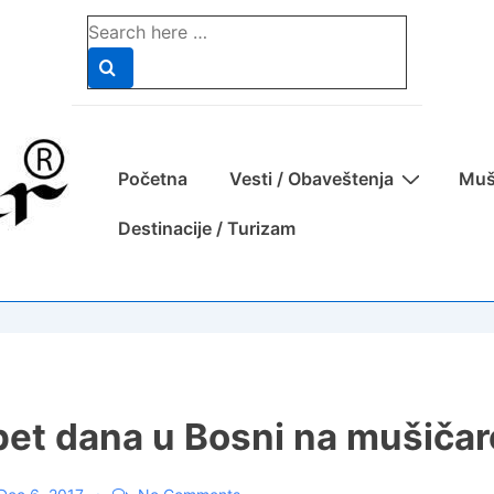
Search
for:
Main
Početna
Vesti / Obaveštenja
Muš
Navigation
Destinacije / Turizam
pet dana u Bosni na mušičar