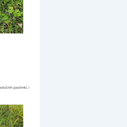
potočnih pastrmki, i