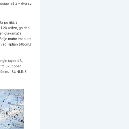
mogao ništa – dva su
a po ribi, a
i 20 (olive, golden
ten glavama) i
ešnije muhe imao od
ći lipljan (48cm.)
angle taper #3,
. 5X, tippet:
09mm. i SUNLINE