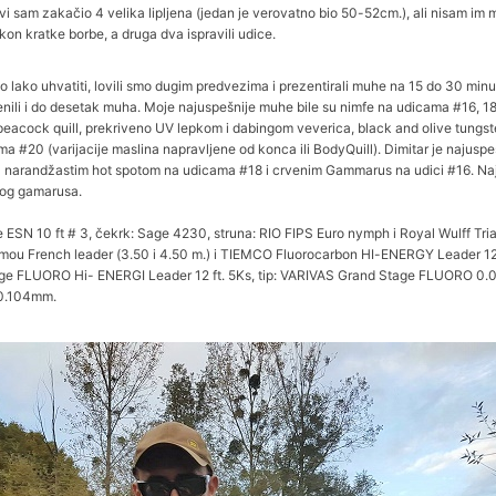
ivi sam zakačio 4 velika lipljena (jedan je verovatno bio 50-52cm.), ali nisam im 
akon kratke borbe, a druga dva ispravili udice.
bilo lako uhvatiti, lovili smo dugim predvezima i prezentirali muhe na 15 do 30 minut
li i do desetak muha. Moje najuspešnije muhe bile su nimfe na udicama #16, 18 
e peacock quill, prekriveno UV lepkom i dabingom veverica, black and olive tungs
a #20 (varijacije maslina napravljene od konca ili BodyQuill). Dimitar je najusp
 narandžastim hot spotom na udicama #18 i crvenim Gammarus na udici #16. Najve
nog gamarusa.
 ESN 10 ft # 3, čekrk: Sage 4230, struna: RIO FIPS Euro nymph i Royal Wulff Tri
ou French leader (3.50 i 4.50 m.) i TIEMCO Fluorocarbon HI-ENERGY Leader 12 ft
ge FLUORO Hi- ENERGI Leader 12 ft. 5Ks, tip: VARIVAS Grand Stage FLUORO 0.
 0.104mm.