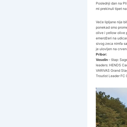
Poslednji dan na Pl
mi prekinuli tipet n
Veće lipljane nije 
ponekad smo promeni
olive i yellow oliv
emerdžeri na udicam
sivog zeca nimfa sa
je ulovljen na crve
Pribor:
Veselin
– štap: Sage
leaders: HENDS Cam
VARIVAS Grand Sta
Troutist Leader FC