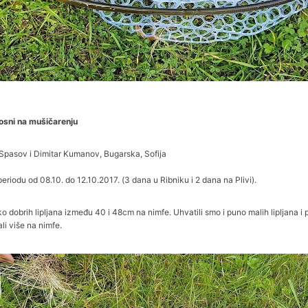
osni na mušičarenju
 Spasov i Dimitar Kumanov, Bugarska, Sofija
periodu od 08.10. do 12.10.2017. (3 dana u Ribniku i 2 dana na Plivi).
o dobrih lipljana između 40 i 48cm na nimfe. Uhvatili smo i puno malih lipljana i 
ali više na nimfe.