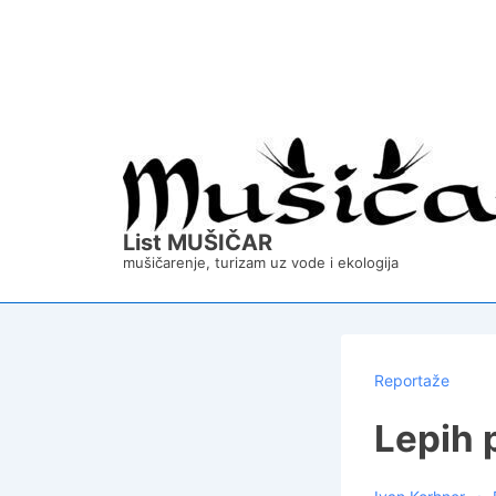
↓
Skip
to
Main
Content
List MUŠIČAR
mušičarenje, turizam uz vode i ekologija
Reportaže
Lepih 