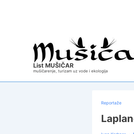
↓
Skip
to
Main
Content
List MUŠIČAR
mušičarenje, turizam uz vode i ekologija
Reportaže
Laplan