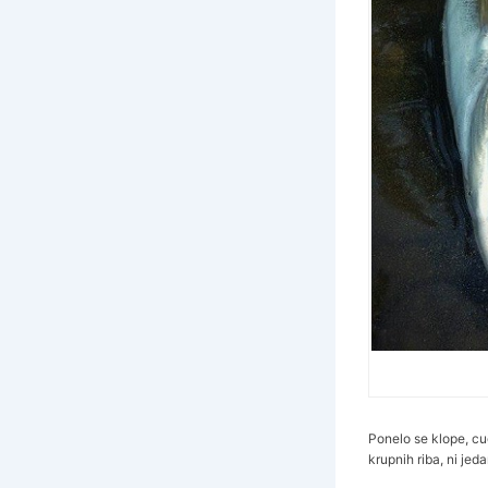
Ponelo se klope, cu
krupnih riba, ni jed