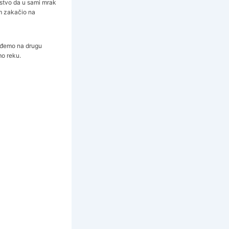
stvo da u sami mrak
am zakačio na
ređemo na drugu
mo reku.