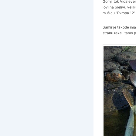
Gornji tok Vidalev
lovi na prelivu veli
mušicu “Evropa 12” v
Samir je takođe ima
stranu reke i tamo 