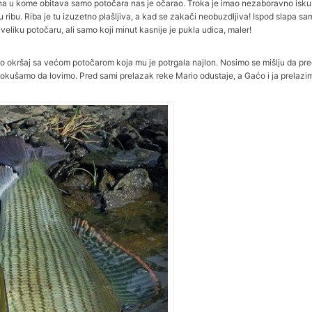
ena u kome obitava samo potočara nas je očarao. Troka je imao nezaboravno isku
ku ribu. Riba je tu izuzetno plašljiva, a kad se zakači neobuzdljiva! Ispod slapa s
eliku potočaru, ali samo koji minut kasnije je pukla udica, maler!
o okršaj sa većom potočarom koja mu je potrgala najlon. Nosimo se mišlju da p
pokušamo da lovimo. Pred sami prelazak reke Mario odustaje, a Gaćo i ja prelazi