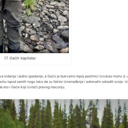
17. Gaćin kapitalac
 dva kidanja i jedno spadanje, a Gaćo je bukvalno lepoj pastrmci izvukao muhu iz 
uhu ispod samih nogu tako da su faktor iznenađenja i adrenalin odradili svoje.
da eto i Gaće koji izvlači pravog maconju.