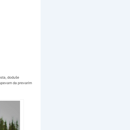
usta, doduše
 Uspevam da prevarim