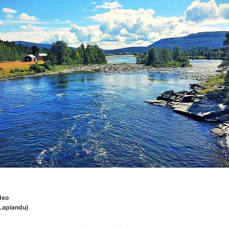
deo
 Laplandu)