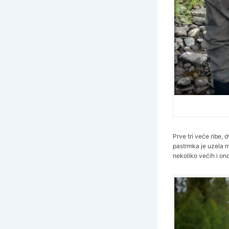
Prve tri veće ribe,
pastrmka je uzela m
nekoliko većih i on