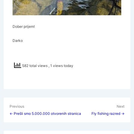
Dober prijem!
Darko
582 total views
, 1 views today
Navigacija
Previous
Next
← Prešli smo 5.000.000 otvorenih stranica
Fly fishing razred →
članaka