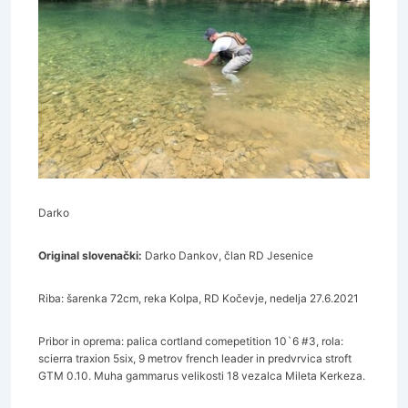
Darko
Original slovenački:
Darko Dankov, član RD Jesenice
Riba: šarenka 72cm, reka Kolpa, RD Kočevje, nedelja 27.6.2021
Pribor in oprema: palica cortland comepetition 10`6 #3, rola:
scierra traxion 5six, 9 metrov french leader in predvrvica stroft
GTM 0.10. Muha gammarus velikosti 18 vezalca Mileta Kerkeza.