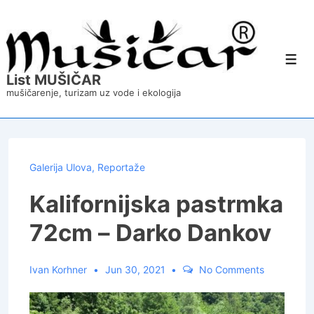
↓
Skip
to
Main
Content
Men
List MUŠIČAR
mušičarenje, turizam uz vode i ekologija
Galerija Ulova
,
Reportaže
Kalifornijska pastrmka
72cm – Darko Dankov
Ivan Korhner
Jun 30, 2021
No Comments