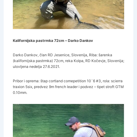
Kalifornijska pastrmka 72cm – Darko Dankov
Darko Dankov, član RD Jesenice, Slovenija, Riba: šarenka
(kalifornijska pastrmka) 72cm, reka Kolpa, RD Kočevje, Slovenija;
ulovljena nedelja 27.6.2021.
Pribor i oprema: štap cortland comepetition 10`6 #3, rola: scierra
traxion 5six, predvez 9m french leader i podvez – tipet stroft GTM
0.10mm.