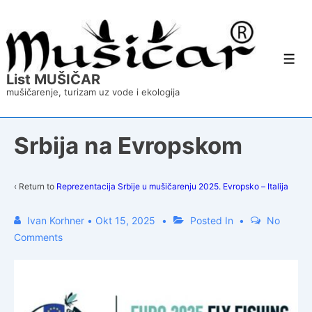
↓
Skip
to
Main
Content
Men
List MUŠIČAR
mušičarenje, turizam uz vode i ekologija
Srbija na Evropskom
‹ Return to
Reprezentacija Srbije u mušičarenju 2025. Evropsko – Italija
Ivan Korhner
•
Okt 15, 2025
Posted In
No
Comments