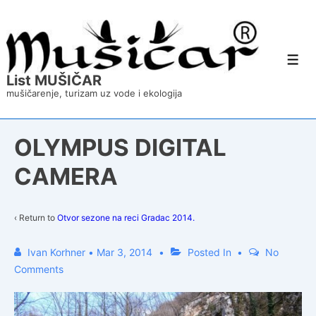
↓
Skip
to
Main
Content
Men
List MUŠIČAR
mušičarenje, turizam uz vode i ekologija
OLYMPUS DIGITAL
CAMERA
‹ Return to
Otvor sezone na reci Gradac 2014.
Ivan Korhner
•
Mar 3, 2014
Posted In
No
Comments