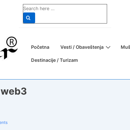
Search
for:
Main
Početna
Vesti / Obaveštenja
Muš
Navigation
Destinacije / Turizam
r web3
ents