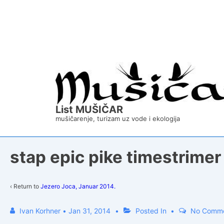
↓
Skip
to
Main
Content
List MUŠIČAR
mušičarenje, turizam uz vode i ekologija
stap epic pike timestrime
‹ Return to
Jezero Joca, Januar 2014.
Ivan Korhner
•
Jan 31, 2014
Posted In
No Comm