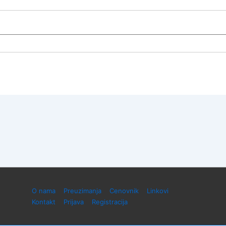
Footer
O nama
Preuzimanja
Cenovnik
Linkovi
Kontakt
Prijava
Registracija
Menu