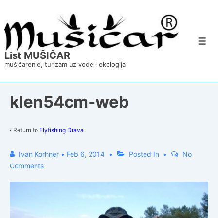
↓
Skip
to
Main
Content
Men
List MUŠIČAR
mušičarenje, turizam uz vode i ekologija
klen54cm-web
‹ Return to
Flyfishing Drava
Ivan Korhner
•
Feb 6, 2014
Posted In
No
Comments